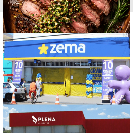
Plena Alimentos migra para AWS com
ForceOne IT
Saiba Mais >
Migração Eletrozema