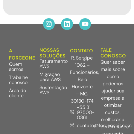
NOSSAS
FALE
A
CONTATO
SOLUÇÕES
CONOSCO
FORCEONE
R. Sergipe,
Faturamento
Quer saber
Quem
1062 –
AWS
somos
mais sobre
Funcionários,
Migração
como
Trabalhe
para AWS
Belo
conosco
podemos
Horizonte
Sustentação
Área do
ajudar sua
AWS
– MG,
cliente
empresa a
30130-174
otimizar
+55 31
97500-
custos,
0361
melhorar a
contato@forceoneit.com
performance
e garantir