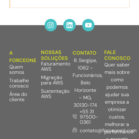
NOSSAS
FALE
A
CONTATO
SOLUÇÕES
CONOSCO
FORCEONE
R. Sergipe,
Faturamento
Quer saber
Quem
1062 –
AWS
somos
mais sobre
Funcionários,
Migração
como
Trabalhe
para AWS
Belo
conosco
podemos
Horizonte
Sustentação
Área do
ajudar sua
AWS
– MG,
cliente
empresa a
30130-174
otimizar
+55 31
97500-
custos,
0361
melhorar a
contato@forceoneit.com
performance