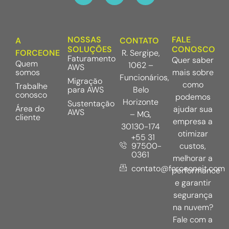
NOSSAS
FALE
A
CONTATO
SOLUÇÕES
CONOSCO
FORCEONE
R. Sergipe,
Faturamento
Quer saber
Quem
1062 –
AWS
somos
mais sobre
Funcionários,
Migração
como
Trabalhe
para AWS
Belo
conosco
podemos
Horizonte
Sustentação
Área do
ajudar sua
AWS
– MG,
cliente
empresa a
30130-174
otimizar
+55 31
97500-
custos,
0361
melhorar a
contato@forceoneit.com
performance
e garantir
segurança
na nuvem?
Fale com a